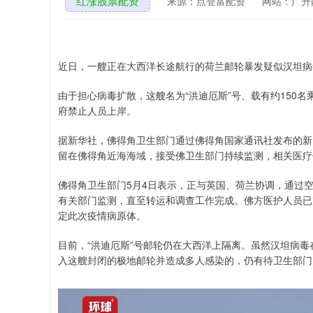
红涨股票配资
来源：点登富配资
网站：广升
近日，一艘正在大西洋长途航行的荷兰邮轮暴发疑似汉坦病
由于担心病毒扩散，这艘名为“洪迪厄斯”号、载有约150
府禁止人员上岸。
据新华社，佛得角卫生部门通过佛得角国家通讯社发布的新
留在佛得角近海海域，接受佛卫生部门持续监测，相关医疗
佛得角卫生部门5月4日表示，正与英国、荷兰协调，通过
有关部门监测，直至转运和调查工作完成。佛方医护人员已
定此次疫情病原体。
目前，“洪迪厄斯”号邮轮仍在大西洋上隔离。虽然汉坦病
入这艘封闭的极地邮轮并造成多人感染的，仍有待卫生部门