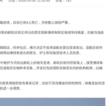
网
日期：2026-05-06 12:30:49
查看：183
毒疫情，目前已有3人死亡，另有数人病情严重。
名乘客的邮轮目前正停泊在西非国家佛得角附近海域等待救援，但被当地政
闻稿说，经评估后，佛方决定不批准该船在普拉亚港靠泊。该船目前停
保障由佛得角派出的医生、护士和实验室技术人员负责。
空中救护方式转运邮轮上的相关患者。邮轮目前仍停留海上，接受佛得角
完成相关生物样本采集，并送往包括国际实验室在内的机构检测，以确
毒在南美洲南部曾有暴发记录，但由于其传播途径的特殊性，病毒是如何进
的进一步调查。