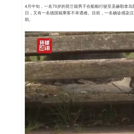
4月中旬，一名70岁的荷兰籍男子在船舶行驶至圣赫勒拿岛
日，又有一名德国籍乘客不幸遇难。目前，一名确诊感染汉
助。