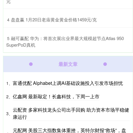
元
​盘盘赢 1月20日老庙黄金黄金价格1459元/克
4
​融可赢配 华为：将首次展出业界最大规模超节点Atlas 950
5
SuperPoD真机
最新文章
富通优配 Alphabet上调AI基础设施投入引发市场担忧
1、
亿鑫网 最新敲定！长鑫科技，下周一上市
2、
云配资 多家科技龙头公司出手回购 助力资本市场平稳健
3、
康运行
元配网 美股三大指数集体重挫，英特尔财报“救场”，盘