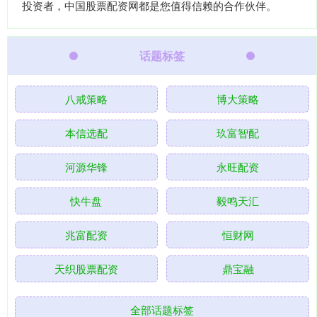
投资者，中国股票配资网都是您值得信赖的合作伙伴。
话题标签
八戒策略
博大策略
本信选配
玖富智配
河源华锋
永旺配资
快牛盘
毅鸣天汇
兆富配资
恒财网
天织股票配资
鼎宝融
全部话题标签