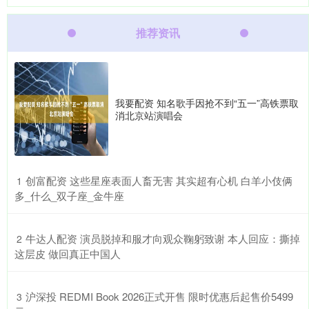
推荐资讯
我要配资 知名歌手因抢不到“五一”高铁票取
消北京站演唱会
​创富配资 这些星座表面人畜无害 其实超有心机 白羊小伎俩
1
多_什么_双子座_金牛座
​牛达人配资 演员脱掉和服才向观众鞠躬致谢 本人回应：撕掉
2
这层皮 做回真正中国人
​沪深投 REDMI Book 2026正式开售 限时优惠后起售价5499
3