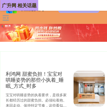
广升网 相关话题
利鸿网 甜蜜负担！宝宝对
哄睡姿势的那些小执着_睡
眠_方式_时多
宝宝对哄睡姿势的执着要求，是很多家
长都经历过的甜蜜负担。必须站着抱、
来回走动、保持特定节奏，这些看似苛