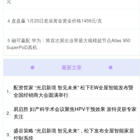
元
​盘盘赢 1月20日老庙黄金黄金价格1459元/克
4
​融可赢配 华为：将首次展出业界最大规模超节点Atlas 950
5
SuperPoD真机
最新文章
配资世家 “光启新境 智见未来” 松下EW全屋智能发布暨
1、
全国经销商大会圆满举行
易启胜 ​妇产科学术会议聚焦HPV干预效果 派特灵获专家
2、
关注
盛谷策略 “光启新境 智见未来”，松下发布全屋智能家居
3、
控制系统